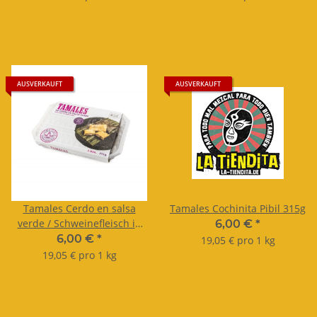
42,5%Vol. 200ml
AUSVERKAUFT
AUSVERKAUFT
Tamales Cerdo en salsa
Tamales Cochinita Pibil 315g
verde / Schweinefleisch in
6,00 €
*
Salsa Verde 315g
6,00 €
*
19,05 € pro 1 kg
19,05 € pro 1 kg