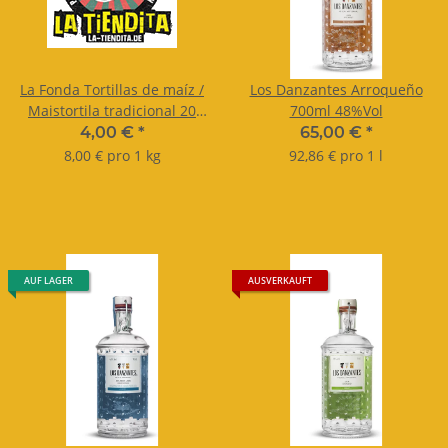
La Fonda Tortillas de maíz /
Los Danzantes Arroqueño
Maistortila tradicional 20
700ml 48%Vol
Stück ca.15cm 500g
4,00 €
*
65,00 €
*
8,00 € pro 1 kg
92,86 € pro 1 l
AUF LAGER
AUSVERKAUFT