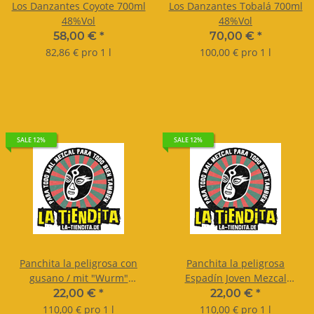
Los Danzantes Coyote 700ml
Los Danzantes Tobalá 700ml
48%Vol
48%Vol
58,00 €
*
70,00 €
*
82,86 € pro 1 l
100,00 € pro 1 l
SALE 12%
SALE 12%
Panchita la peligrosa con
Panchita la peligrosa
gusano / mit "Wurm"
Espadín Joven Mezcal
Espadín Joven Mezcal
artesanal de Oaxaca
22,00 €
*
22,00 €
*
artesanal de Oaxaca
42,5%Vol. 200ml
110,00 € pro 1 l
110,00 € pro 1 l