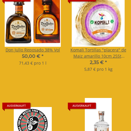
Don Julio Reposado 38% Vol
Komali Tortillas "placera" de
Maiz amarillo 10cm 25Stk
50,00 €
*
400g
2,35 €
*
71,43 € pro 1 l
5,87 € pro 1 kg
AUSVERKAUFT
AUSVERKAUFT