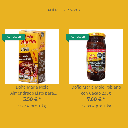
Artikel 1 - 7 von 7
AUF LAGER
AUF LAGER
Doña Maria Mole
Doña Maria Mole Poblano
Almendrado Listo para
con Cacao 235g
Servir Tetra 360g
3,50 €
*
7,60 €
*
9,72 € pro 1 kg
32,34 € pro 1 kg