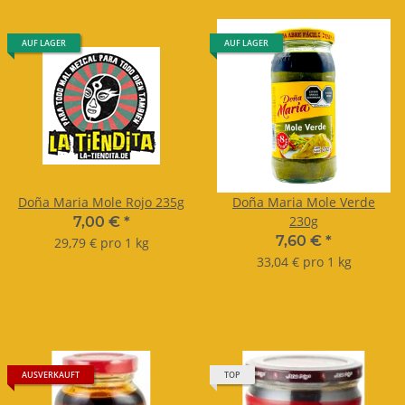
AUF LAGER
AUF LAGER
Doña Maria Mole Rojo 235g
Doña Maria Mole Verde
230g
7,00 €
*
7,60 €
*
29,79 € pro 1 kg
33,04 € pro 1 kg
AUSVERKAUFT
TOP