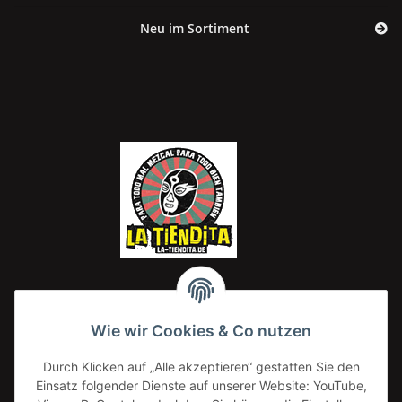
Neu im Sortiment
Wie wir Cookies & Co nutzen
Lemon Drop
I
Durch Klicken auf „Alle akzeptieren“ gestatten Sie den
20,00 €
*
Einsatz folgender Dienste auf unserer Website: YouTube,
20,00 € pro 1 kg