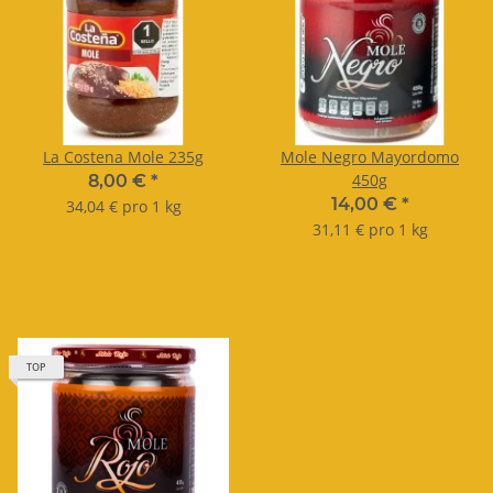
La Costena Mole 235g
Mole Negro Mayordomo
450g
8,00 €
*
14,00 €
*
34,04 € pro 1 kg
31,11 € pro 1 kg
TOP