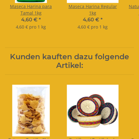
Maseca Harina para
Maseca Harina Regular
Natu
Tamal 1kg
1kg
4,60 €
*
4,60 €
*
4,60 € pro 1 kg
4,60 € pro 1 kg
Kunden kauften dazu folgende
Artikel: