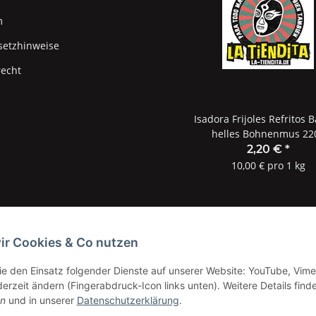
m
setzhinweise
recht
Isadora Frijoles Refritos B
helles Bohnenmus 22
2,20 €
*
10,00 € pro 1 kg
ir Cookies & Co nutzen
Sie den Einsatz folgender Dienste auf unserer Website: YouTube, Vime
Widerrufsbutton
erzeit ändern (Fingerabdruck-Icon links unten). Weitere Details find
en
und in unserer
Datenschutzerklärung
.
* Alle Preise inkl. gesetzlicher USt., zzgl.
Versand