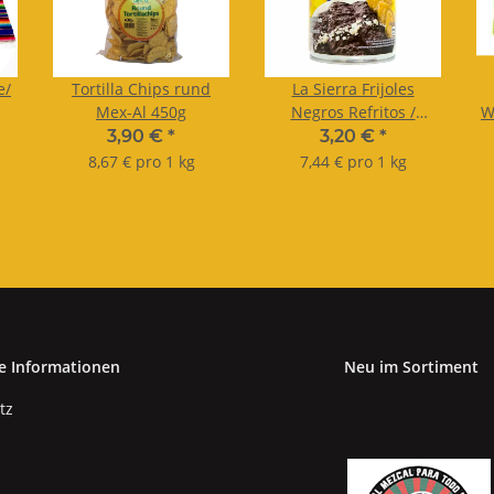
e/
Tortilla Chips rund
La Sierra Frijoles
Mex-Al 450g
Negros Refritos /
W
schwarzes Bohnenmus
3,90 €
*
3,20 €
*
430g
8,67 € pro 1 kg
7,44 € pro 1 kg
e Informationen
Neu im Sortiment
tz