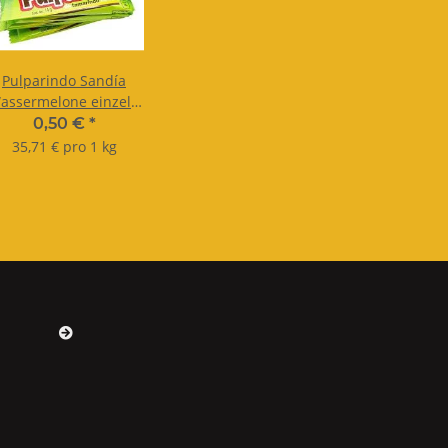
Pulparindo Sandía
assermelone einzeln
14g
0,50 €
*
35,71 € pro 1 kg