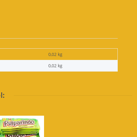
0,02 kg
0,02
kg
l: