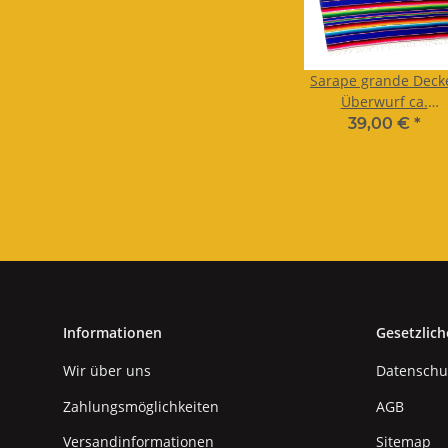
Sarape grande Deck
Überwurf ca.
210X116/140cm
39,00 €
*
Informationen
Gesetzlich
Wir über uns
Datenschu
Zahlungsmöglichkeiten
AGB
Versandinformationen
Sitemap