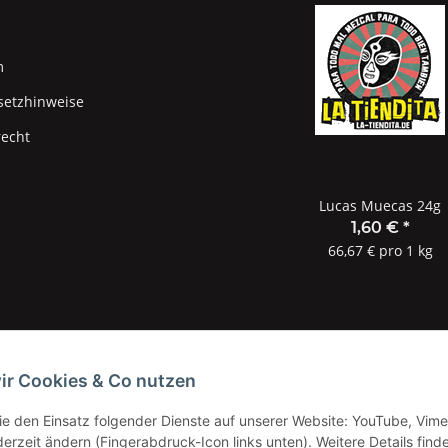
m
setzhinweise
recht
Lucas Muecas 24g
1,60 €
*
66,67 € pro 1 kg
ir Cookies & Co nutzen
Sie den Einsatz folgender Dienste auf unserer Website: YouTube, Vime
Widerrufsbutton
erzeit ändern (Fingerabdruck-Icon links unten). Weitere Details find