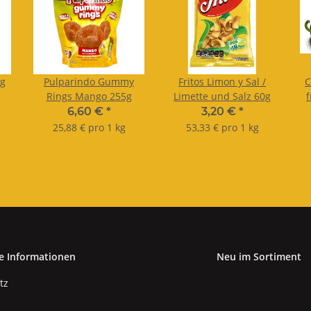
0g
Pulparindo Gummy
Fritos Limon y Sal /
C
Rings Mango 255g
Limette und Salz 60g
f
6,60 €
*
3,20 €
*
25,88 € pro 1 kg
53,33 € pro 1 kg
e Informationen
Neu im Sortiment
tz