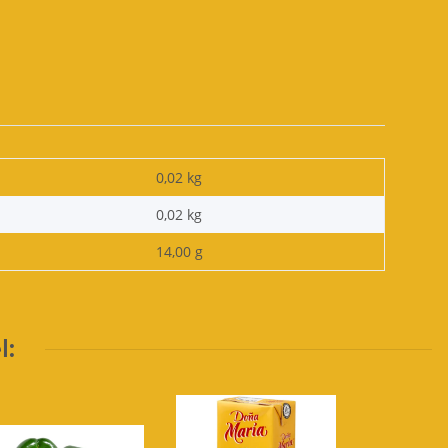
0,02 kg
0,02
kg
14,00 g
l: