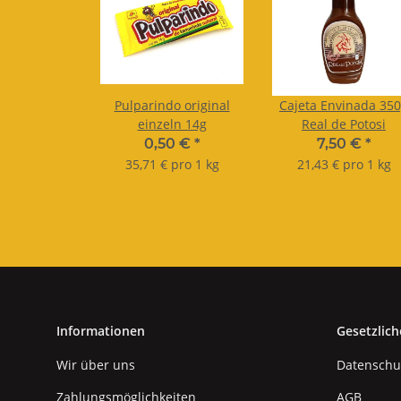
Pulparindo original
Cajeta Envinada 35
einzeln 14g
Real de Potosi
0,50 €
*
7,50 €
*
35,71 € pro 1 kg
21,43 € pro 1 kg
Informationen
Gesetzlich
Wir über uns
Datenschu
Zahlungsmöglichkeiten
AGB