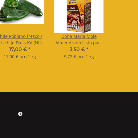
hile Poblano fresco /
Doña Maria Mole
risch je Preis Kg (NL)
Almendrado Listo para
Servir Tetra 360g
17,00 €
*
3,50 €
*
17,00 € pro 1 kg
9,72 € pro 1 kg