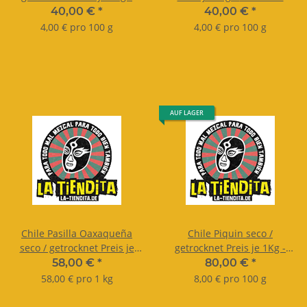
lose nach Gewicht.
Gewicht.
40,00 €
*
40,00 €
*
4,00 € pro 100 g
4,00 € pro 100 g
AUF LAGER
Chile Pasilla Oaxaqueña
Chile Piquin seco /
seco / getrocknet Preis je
getrocknet Preis je 1Kg -
1Kg - lose nach Gewicht.
lose nach Gewicht
58,00 €
*
80,00 €
*
58,00 € pro 1 kg
8,00 € pro 100 g