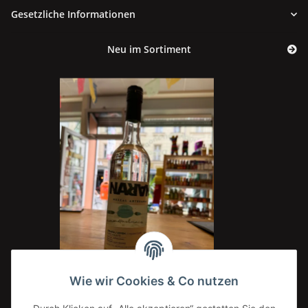
Gesetzliche Informationen
Neu im Sortiment
Wie wir Cookies & Co nutzen
Naran Mezcal Artesanal 100% Espadín Oaxaca
I