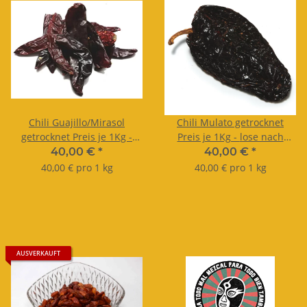
Chili Guajillo/Mirasol
Chili Mulato getrocknet
getrocknet Preis je 1Kg -
Preis je 1Kg - lose nach
lose nach Gewicht.
Gewicht.
40,00 €
*
40,00 €
*
40,00 € pro 1 kg
40,00 € pro 1 kg
AUSVERKAUFT