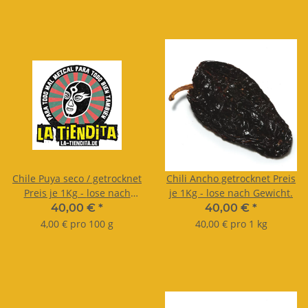
Chile Puya seco / getrocknet
Chili Ancho getrocknet Preis
Preis je 1Kg - lose nach
je 1Kg - lose nach Gewicht.
Gewicht.
40,00 €
*
40,00 €
*
4,00 € pro 100 g
40,00 € pro 1 kg