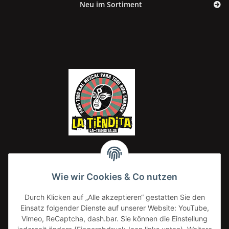
Neu im Sortiment
Wie wir Cookies & Co nutzen
Lemon Drop
Ki Gou
Durch Klicken auf „Alle akzeptieren“ gestatten Sie den
20,00 €
*
Einsatz folgender Dienste auf unserer Website: YouTube,
20,00 € pro 1 kg
Vimeo, ReCaptcha, dash.bar. Sie können die Einstellung