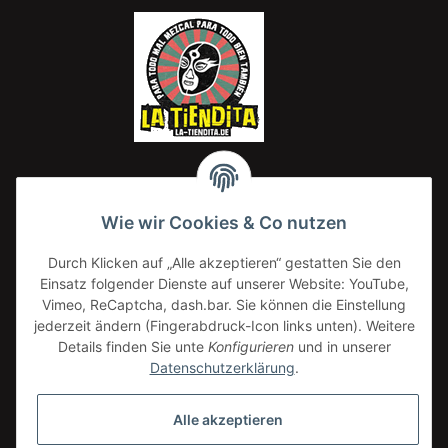
Wie wir Cookies & Co nutzen
Isadora Frijoles Refritos Bayos / helles
Durch Klicken auf „Alle akzeptieren“ gestatten Sie den
Bohnenmus 220g
Einsatz folgender Dienste auf unserer Website: YouTube,
2,20 €
*
Vimeo, ReCaptcha, dash.bar. Sie können die Einstellung
10,00 € pro 1 kg
jederzeit ändern (Fingerabdruck-Icon links unten). Weitere
Details finden Sie unte
Konfigurieren
und in unserer
Datenschutzerklärung
.
Alle akzeptieren