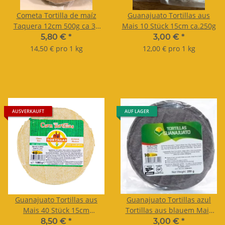
Cometa Tortilla de maíz
Guanajuato Tortillas aus
Taquera 12cm 500g ca 30
Mais 10 Stück 15cm ca.250g
Stück
5,80 €
*
3,00 €
*
14,50 € pro 1 kg
12,00 € pro 1 kg
AUSVERKAUFT
AUF LAGER
Guanajuato Tortillas aus
Guanajuato Tortillas azul
Mais 40 Stück 15cm
Tortillas aus blauem Mais
ca.1000g
10 Stück 15cm ca.250g -
8,50 €
*
3,00 €
*