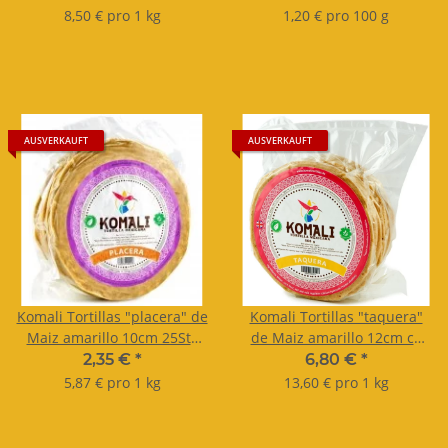
Tortillas azules
8,50 € pro 1 kg
1,20 € pro 100 g
AUSVERKAUFT
AUSVERKAUFT
Komali Tortillas "placera" de
Komali Tortillas "taquera"
Maiz amarillo 10cm 25Stk
de Maiz amarillo 12cm ca
400g
26-27Stk 500g
2,35 €
*
6,80 €
*
5,87 € pro 1 kg
13,60 € pro 1 kg