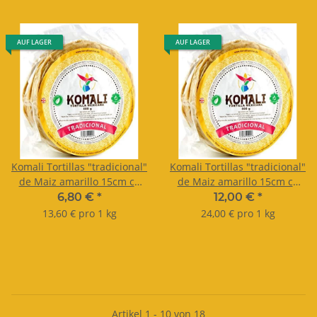
AUF LAGER
AUF LAGER
Komali Tortillas "tradicional"
Komali Tortillas "tradicional"
de Maiz amarillo 15cm ca
de Maiz amarillo 15cm ca
20Stk 500g
40Stk 1kg
6,80 €
*
12,00 €
*
13,60 € pro 1 kg
24,00 € pro 1 kg
Artikel 1 - 10 von 18