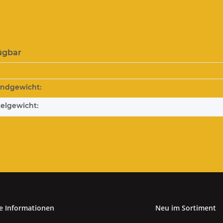
ügbar
andgewicht:
kelgewicht:
e Informationen
Neu im Sortiment