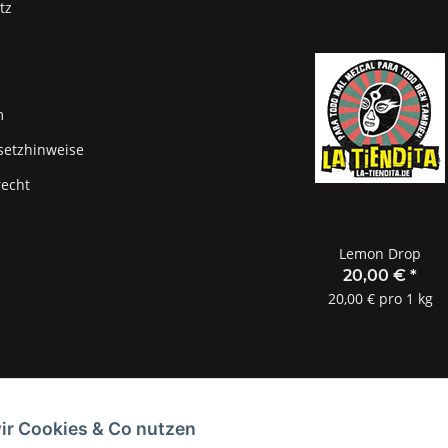
tz
m
setzhinweise
recht
Lemon Drop
20,00 €
*
20,00 € pro 1 kg
ir Cookies & Co nutzen