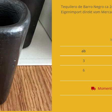
Tequilero de Barro Negro ca 2
Eigenimport direkt vom Merca
i
ab
3
6
Momenta