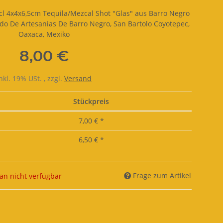
cl 4x4x6,5cm Tequila/Mezcal Shot "Glas" aus Barro Negro
do De Artesanias De Barro Negro, San Bartolo Coyotepec,
Oaxaca, Mexiko
8,00 €
nkl. 19% USt. , zzgl.
Versand
Stückpreis
7,00 €
*
6,50 €
*
Frage zum Artikel
n nicht verfügbar