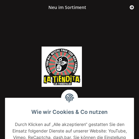
Neu im Sortiment
Wie wir Cookies & Co nutzen
Lemon Drop
Ki Gou
Durch Klicken auf „Alle akzeptieren“ gestatten Sie den
20,00 €
*
Einsatz folgender Dienste auf unserer Website: YouTube,
20,00 € pro 1 kg
Vimeo, ReCaptcha, dash.bar. Sie können die Einstellung