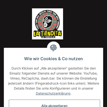
Wie wir Cookies & Co nutzen
Isadora Frijoles Refritos Bayos / helles
Naran
Durch Klicken auf „Alle akzeptieren“ gestatten Sie den
Bohnenmus 220g
Einsatz folgender Dienste auf unserer Website: YouTube,
2,20 €
*
Vimeo, ReCaptcha, dash.bar. Sie können die Einstellung
10,00 € pro 1 kg
jederzeit ändern (Fingerabdruck-Icon links unten). Weitere
Details finden Sie unte
Konfigurieren
und in unserer
Datenschutzerklärung
.
Alle akzeptieren