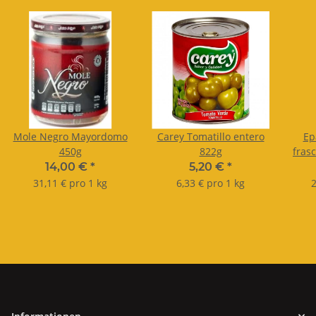
Mole Negro Mayordomo
Carey Tomatillo entero
Ep
450g
822g
frasc
14,00 €
*
5,20 €
*
31,11 € pro 1 kg
6,33 € pro 1 kg
2