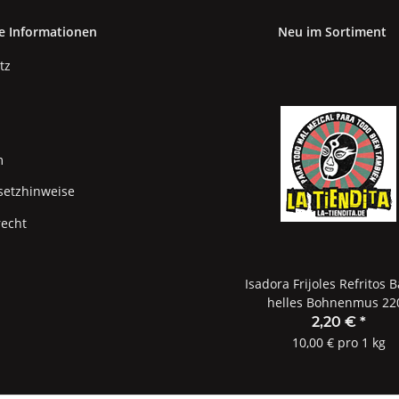
e Informationen
Neu im Sortiment
tz
m
setzhinweise
recht
Isadora Frijoles Refritos B
helles Bohnenmus 22
2,20 €
*
10,00 € pro 1 kg