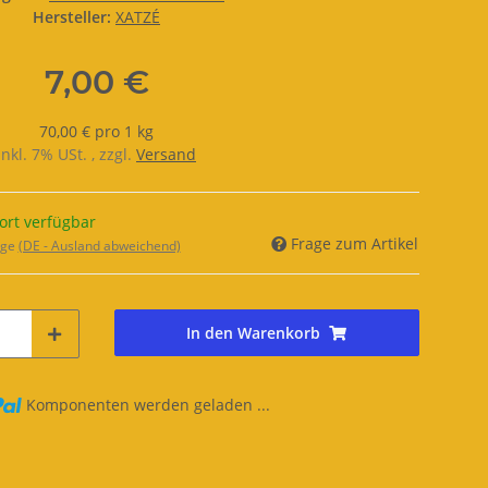
Hersteller:
XATZÉ
7,00 €
70,00 € pro 1 kg
inkl. 7% USt. , zzgl.
Versand
ort verfügbar
Frage zum Artikel
age
(DE - Ausland abweichend)
In den Warenkorb
Komponenten werden geladen ...