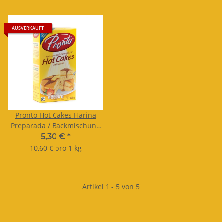
AUSVERKAUFT
Pronto Hot Cakes Harina
Preparada / Backmischung
500g
5,30 €
*
10,60 € pro 1 kg
Artikel 1 - 5 von 5