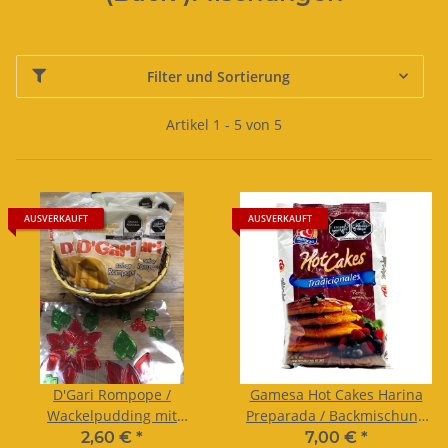
Filter und Sortierung
Artikel 1 - 5 von 5
AUSVERKAUFT
AUSVERKAUFT
D'Gari Rompope /
Gamesa Hot Cakes Harina
Wackelpudding mit
Preparada / Backmischung
Eierlikör-Geschmack 120g
500g
2,60 €
*
7,00 €
*