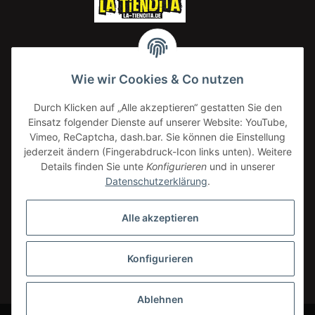
Wie wir Cookies & Co nutzen
Lemon Drop
Durch Klicken auf „Alle akzeptieren“ gestatten Sie den
20,00 €
*
Einsatz folgender Dienste auf unserer Website: YouTube,
20,00 € pro 1 kg
Vimeo, ReCaptcha, dash.bar. Sie können die Einstellung
jederzeit ändern (Fingerabdruck-Icon links unten). Weitere
Details finden Sie unte
Konfigurieren
und in unserer
Datenschutzerklärung
.
Alle akzeptieren
Konfigurieren
Widerrufsbutton
* Alle Preise inkl. gesetzlicher USt., zzgl.
Versand
Ablehnen