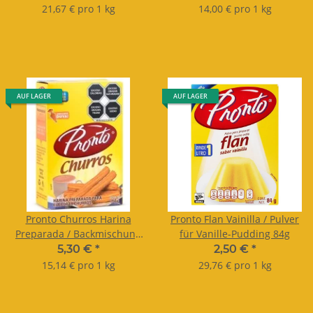
21,67 € pro 1 kg
14,00 € pro 1 kg
AUF LAGER
AUF LAGER
Pronto Churros Harina
Pronto Flan Vainilla / Pulver
Preparada / Backmischung
für Vanille-Pudding 84g
350g
5,30 €
*
2,50 €
*
15,14 € pro 1 kg
29,76 € pro 1 kg